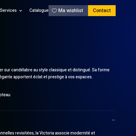
Ma wishlist
Contact
Services
Catalogue
xer sur candélabre au style classique et distingué. Sa forme
égante apportent éclat et prestige à vos espaces.
oteau
nnelles revisitées, la Victoria associe modernité et