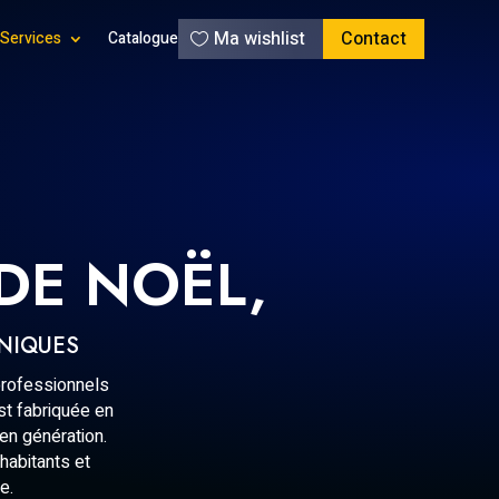
Ma wishlist
Contact
Services
Catalogue
DE NOËL,
UNIQUES
professionnels
st fabriquée en
 en génération.
 habitants et
e.