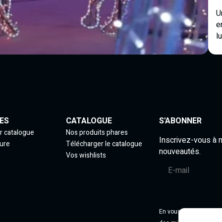
U
e
l
ES
CATALOGUE
S'ABONNER
r catalogue
Nos produits phares
Inscrivez-vous à 
ure
Télécharger le catalogue
nouveautés.
Vos wishlists
En vous abonnant, vous