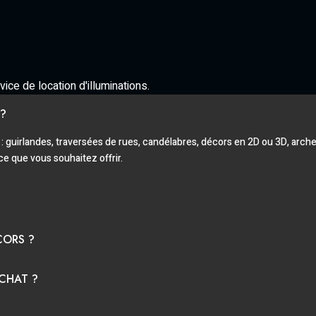
ce de location d'illuminations.
 ?
 : guirlandes, traversées de rues, candélabres, décors en 2D ou 3D, a
ce que vous souhaitez offrir.
CORS ?
ACHAT ?