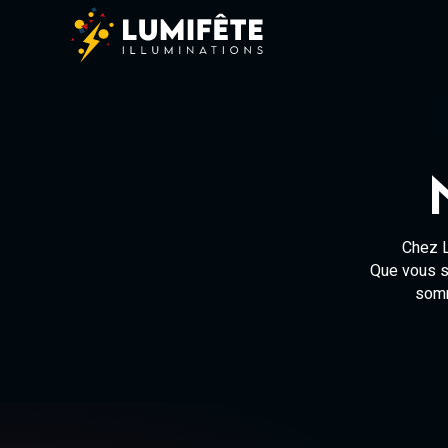
Chez L
Que vous so
somm