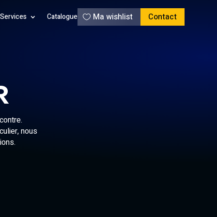
Ma wishlist
Contact
Services
Catalogue
R
contre.
culier, nous
ions.