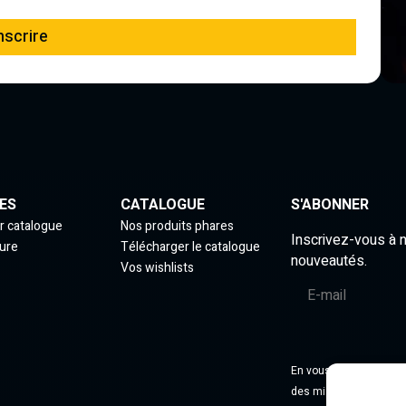
nscrire
ES
CATALOGUE
S'ABONNER
r catalogue
Nos produits phares
Inscrivez-vous à 
ure
Télécharger le catalogue
nouveautés.
Vos wishlists
En vous abonnant, vous
des mises à jour.