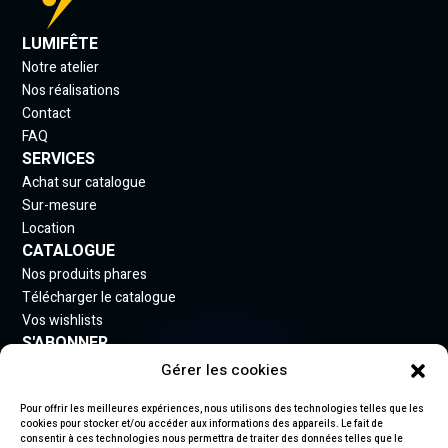
LUMIFÊTE
Notre atelier
Nos réalisations
Contact
FAQ
SERVICES
Achat sur catalogue
Sur-mesure
Location
CATALOGUE
Nos produits phares
Télécharger le catalogue
Vos wishlists
S'ABONNER
Gérer les cookies
Inscrivez-vous à notre newsletter pour rester informé
des nouveautés.
Pour offrir les meilleures expériences, nous utilisons des technologies telles que les
cookies pour stocker et/ou accéder aux informations des appareils. Le fait de
consentir à ces technologies nous permettra de traiter des données telles que le