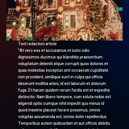
Test redaction article
"At vero eos et accusamus et iusto odio
dignissimos ducimus qui blanditiis praesentium
voluptatum deleniti atque corrupti quos dolores et
quas molestias excepturi sint occaecati cupiditate
non provident, similique sunt in culpa qui officia
deserunt mollitia animi, id est laborum et dolorum
fuga. Et harum quidem rerum facilis est et expedita
distinctio. Nam libero tempore, cum soluta nobis est
eligendi optio cumque nihil impedit quo minus id
quod maxime placeat facere possimus, omnis
voluptas assumenda est, omnis dolor repellendus.
Temporibus autem quibusdam et aut officiis debitis