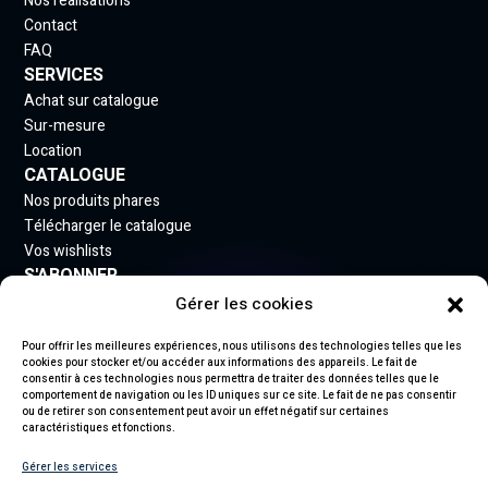
Nos réalisations
Contact
FAQ
SERVICES
Achat sur catalogue
Sur-mesure
Location
CATALOGUE
Nos produits phares
Télécharger le catalogue
Vos wishlists
S'ABONNER
Gérer les cookies
Inscrivez-vous à notre newsletter pour rester informé
des nouveautés.
Pour offrir les meilleures expériences, nous utilisons des technologies telles que les
cookies pour stocker et/ou accéder aux informations des appareils. Le fait de
consentir à ces technologies nous permettra de traiter des données telles que le
comportement de navigation ou les ID uniques sur ce site. Le fait de ne pas consentir
ou de retirer son consentement peut avoir un effet négatif sur certaines
caractéristiques et fonctions.
S'abonner
Gérer les services
En vous abonnant, vous acceptez notre politique de confidentialité et