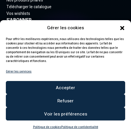
Nos produits phares
Télécharger le catalogue
Vos wishlists
S'ABONNER
Gérer les cookies
Inscrivez-vous à notre newsletter pour rester informé
des nouveautés.
Pour offrir les meilleures expériences, nous utilisons des technologies telles que les
cookies pour stocker et/ou accéder aux informations des appareils. Le fait de
consentir à ces technologies nous permettra de traiter des données telles que le
comportement de navigation ou les ID uniques sur ce site. Le fait de ne pas consentir
ou de retirer son consentement peut avoir un effet négatif sur certaines
caractéristiques et fonctions.
S'abonner
Gérer les services
En vous abonnant, vous acceptez notre politique de confidentialité et
recevez des mises à jour.
Accepter
Refuser
Voir les préférences
© 2026 Lumifête. Tous
Politique de
Mentions
Politique de
droits réservés.
confidentialité
légales
cookies
Politique de cookies
Politique de confidentialité