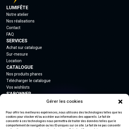
LUMIFÊTE
Notre atelier
Nos réalisations
Contact
FAQ
SERVICES
Achat sur catalogue
Sur-mesure
Location
CATALOGUE
Nos produits phares
Télécharger le catalogue
Vos wishlists
S'ABONNER
Gérer les cookies
Inscrivez-vous à notre newsletter pour rester informé
des nouveautés.
Pour offrir les meilleures expériences, nous utilisons des technologies telles que les
cookies pour stocker et/ou accéder aux informations des appareils. Le fait de
consentir à ces technologies nous permettra de traiter des données telles que le
comportement de navigation ou les ID uniques sur ce site. Le fait de ne pas consentir