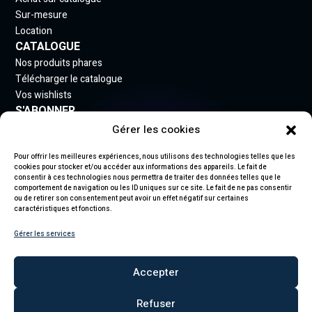
Sur-mesure
Location
CATALOGUE
Nos produits phares
Télécharger le catalogue
Vos wishlists
S'ABONNER
Gérer les cookies
Inscrivez-vous à notre newsletter pour rester informé
des nouveautés.
Pour offrir les meilleures expériences, nous utilisons des technologies telles que les
cookies pour stocker et/ou accéder aux informations des appareils. Le fait de
consentir à ces technologies nous permettra de traiter des données telles que le
comportement de navigation ou les ID uniques sur ce site. Le fait de ne pas consentir
ou de retirer son consentement peut avoir un effet négatif sur certaines
caractéristiques et fonctions.
S'abonner
Gérer les services
En vous abonnant, vous acceptez notre politique de confidentialité et
recevez des mises à jour.
Accepter
Refuser