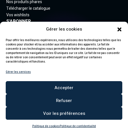
Nos produits phares
Télécharger le catalogue
Vos wishlists
S'ABONNER
Gérer les cookies
Inscrivez-vous à notre newsletter pour rester informé
des nouveautés.
Pour offrir les meilleures expériences, nous utilisons des technologies telles que les
cookies pour stocker et/ou accéder aux informations des appareils. Le fait de
consentir à ces technologies nous permettra de traiter des données telles que le
comportement de navigation ou les ID uniques sur ce site. Le fait de ne pas consentir
ou de retirer son consentement peut avoir un effet négatif sur certaines
caractéristiques et fonctions.
S'abonner
Gérer les services
En vous abonnant, vous acceptez notre politique de confidentialité et
recevez des mises à jour.
Accepter
Refuser
Voir les préférences
© 2026 Lumifête. Tous
Politique de
Mentions
Politique de
droits réservés.
confidentialité
légales
cookies
Politique de cookies
Politique de confidentialité