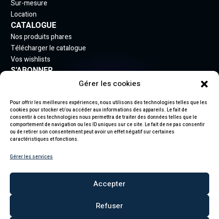
Sur-mesure
Location
CATALOGUE
Nos produits phares
Télécharger le catalogue
Vos wishlists
S'ABONNER
Gérer les cookies
Inscrivez-vous à notre newsletter pour rester informé
des nouveautés.
Pour offrir les meilleures expériences, nous utilisons des technologies telles que les
cookies pour stocker et/ou accéder aux informations des appareils. Le fait de
consentir à ces technologies nous permettra de traiter des données telles que le
comportement de navigation ou les ID uniques sur ce site. Le fait de ne pas consentir
ou de retirer son consentement peut avoir un effet négatif sur certaines
caractéristiques et fonctions.
S'abonner
Gérer les services
En vous abonnant, vous acceptez notre politique de confidentialité et
recevez des mises à jour.
Accepter
Refuser